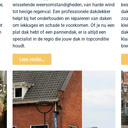
e,
wisselende weersomstandigheden, van harde wind
bes
tot hevige regenval. Een professionele dakdekker
dak
helpt bij het onderhouden en repareren van daken
zoa
et
om lekkages en schade te voorkomen. Of je nu een
kle
n
plat dak hebt of een pannendak, er is altijd een
dak
specialist in de regio die jouw dak in topconditie
kla
houdt.
bie
Lees verder...