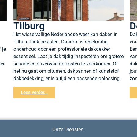
Tilburg
D
Het wisselvallige Nederlandse weer kan daken in
Dak
Tilburg flink belasten. Daarom is regelmatig
vra
 je
onderhoud door een professionele dakdekker
Een
essentieel. Laat je dak tijdig inspecteren om grotere
van
ker
schade en onverwachte kosten te voorkomen. Of
dak
het nu gaat om bitumen, dakpannen of kunststof
jou
dakbedekking, er is altijd een passende oplossing.
zon
Lees verder...
Onze Diensten: