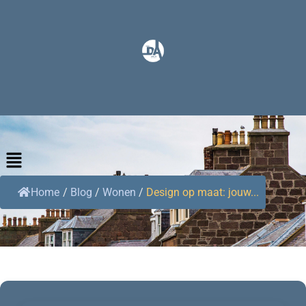
Home
/
Blog
/
Wonen
/
Design op maat: jouw...