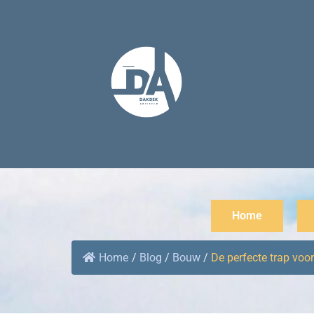
Home
Home
/
Blog
/
Bouw
/
De perfecte trap voor.